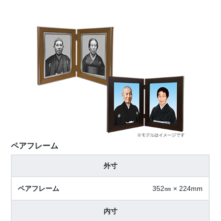
ペアフレーム
外寸
352㎜ × 224mm
内寸