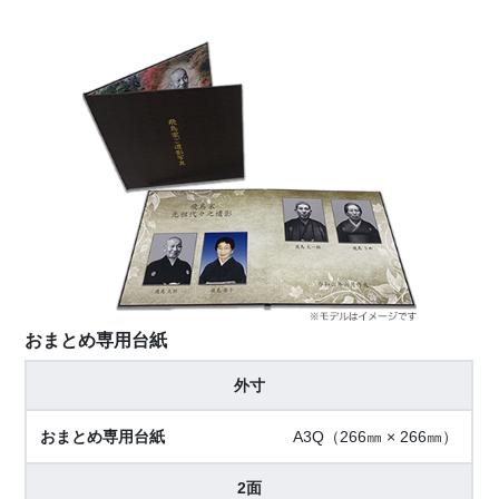
おまとめ専用台紙
外寸
A3Q（266㎜ × 266㎜）
2面