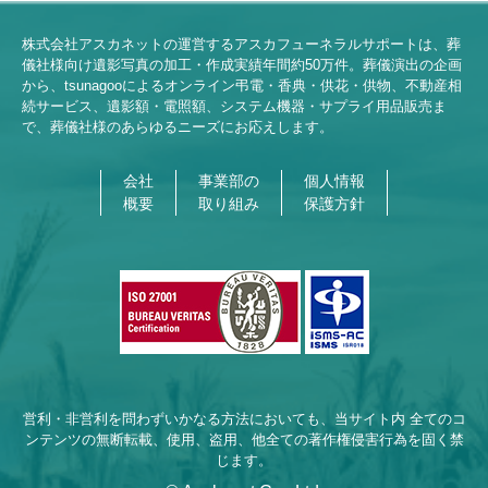
株式会社アスカネットの運営するアスカフューネラルサポートは、葬
儀社様向け遺影写真の加工・作成実績年間約
50
万件。葬儀演出の企画
から、tsunagooによるオンライン弔電・香典・供花・供物、不動産相
続サービス、遺影額・電照額、システム機器・サプライ用品販売ま
で、葬儀社様のあらゆるニーズにお応えします。
会社
事業部の
個人情報
概要
取り組み
保護方針
営利・非営利を問わずいかなる方法においても、当サイト内 全てのコ
ンテンツの無断転載、使用、盗用、他全ての著作権侵害行為を固く禁
じます。