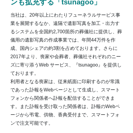
ンも拡充する「tsunagoo」
当社は、20年以上にわたりフューネラルサービス事
業を展開するなか、遠隔で遺影写真を加工・出力す
るシステムを全国約2,700箇所の葬儀社に提供し、葬
儀用の遺影写真の作成事業では、年間44万件を作
成、国内シェアの約3割を占めております。さらに
2017年より、喪家や会葬者、葬儀社それぞれのニー
ズに寄り添うWeb サービス、『tsunagoo』を提供し
ております。
利用者となる喪家は、従来紙面に印刷するのが常識
であった訃報をWebページとして生成し、スマート
フォンから関係者へ訃報を配信することができま
す。また訃報を受け取った関係者は、訃報のWebペ
ージから弔電、供物、香典受付まで、スマートフォ
ンで注文可能です。