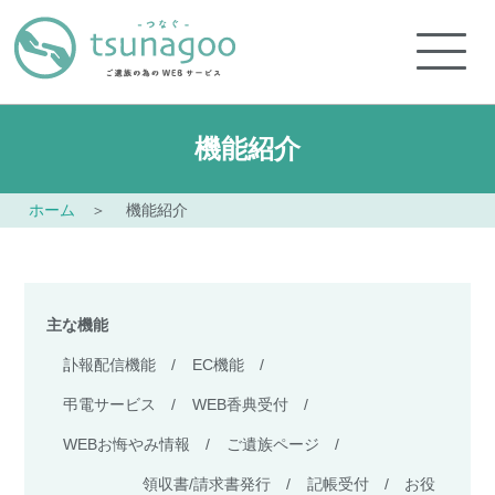
機能紹介
ホーム
機能紹介
主な機能
訃報配信機能
/
EC機能
/
弔電サービス
/
WEB香典受付
/
WEBお悔やみ情報
/
ご遺族ページ
/
領収書/請求書発行
/
記帳受付
/
お役